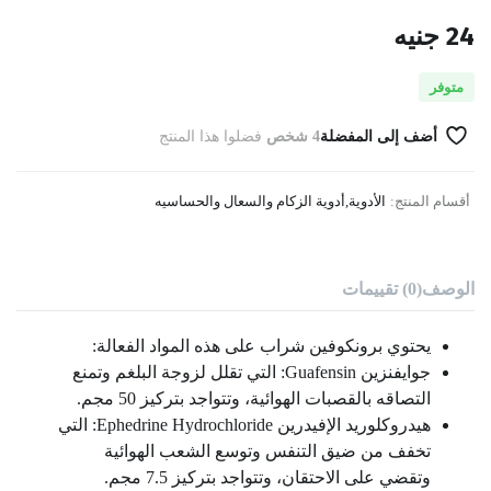
24
جنيه
متوفر
أضف إلى المفضلة
4 شخص
فضلوا هذا المنتج
أقسام المنتج:
الأدوية
,
أدوية الزكام والسعال والحساسيه
الوصف
(0) تقييمات
يحتوي برونكوفين شراب على هذه المواد الفعالة:
جوايفنزين Guafensin: التي تقلل لزوجة البلغم وتمنع
التصاقه بالقصبات الهوائية، وتتواجد بتركيز 50 مجم.
هيدروكلوريد الإفيدرين Ephedrine Hydrochloride: التي
تخفف من ضيق التنفس وتوسع الشعب الهوائية
وتقضي على الاحتقان، وتتواجد بتركيز 7.5 مجم.