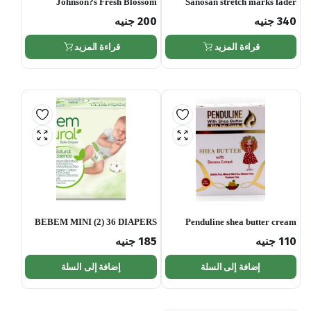
Johnson?s Fresh Blossom
Sanosan stretch marks fader
Hydrating Oil Gel – 200ml
cream 75ml
340
جنيه
200
جنيه
قراءة المزيد
قراءة المزيد
BEBEM MINI (2) 36 DIAPERS
Penduline shea butter cream
150ml
110
جنيه
185
جنيه
إضافة إلى السلة
إضافة إلى السلة