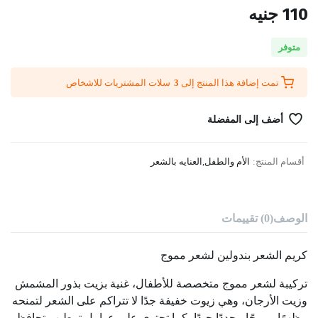
110
جنيه
متوفر
تمت إضافة هذا المنتج إلى
3
سلات المشتريات للاشخاص
أضف إلى المفضلة
أقسام المنتج:
الأم والطفل
,
العنايه بالشعر
الوصف
(0) تقييمات
كريم الشعر بندولين لشعر مموج
تركيبة لشعر مموج متخصصة للأطفال، غنية بزيت بذور المشمش
وزيت الأرجان، وهي زيوت خفيفة جدًا لا تتراكم على الشعر لتمنحه
مظهرًا مموجًا محددًا جيدًا، كما تحتوي على عوامل ترطيب تحافظ