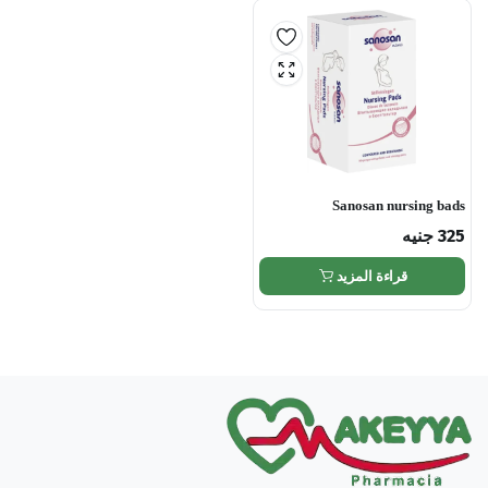
Sanosan nursing bads
325
جنيه
قراءة المزيد