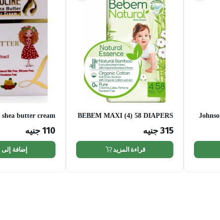
 shea butter cream
BEBEM MAXI (4) 58 DIAPERS
Johnso
150ml
315
جنيه
110
جنيه
قراءة المزيد
إضافة إلى 