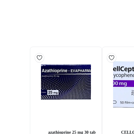
azathioprine 25 mg 30 tab
CELLC