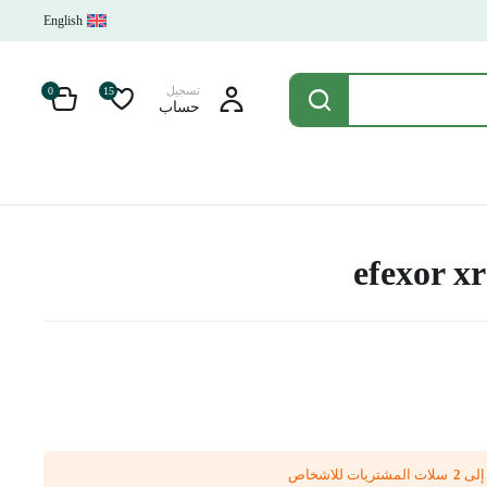
English
تسجيل
0
15
حساب
efexor x
 إلى
2
سلات المشتريات للاشخاص