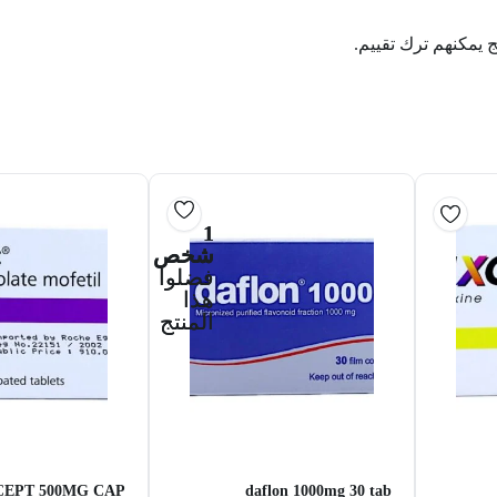
ج يمكنهم ترك تقييم.
1
شخص
فضلوا
هذا
المنتج
EPT 500MG CAP
daflon 1000mg 30 tab