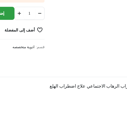
efexor
إضا
xr
150
mg
أضف إلى المفضلة
n.p
quantity
قسم:
ادوية متخصصه
راب الرهاب الاجتماعي علاج اضطراب الهلع