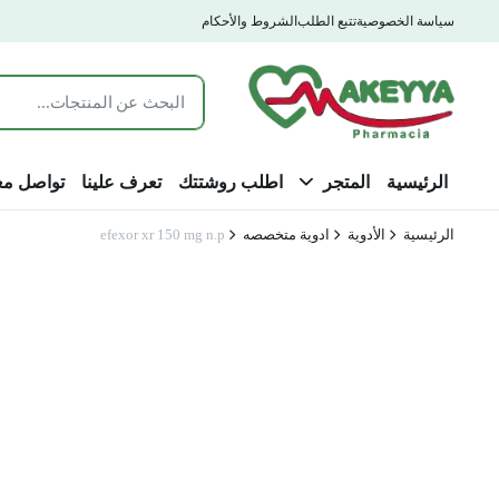
سياسة الخصوصية
تتبع الطلب
الشروط والأحكام
الرئيسية
المتجر
اطلب روشتتك
تعرف علينا
تواصل مع
الرئيسية
الأدوية
ادوية متخصصه
efexor xr 150 mg n.p