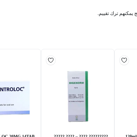
ج يمكنهم ترك تقييم.
OC 20MG 14TAB
????????? ???? – ???? ?????