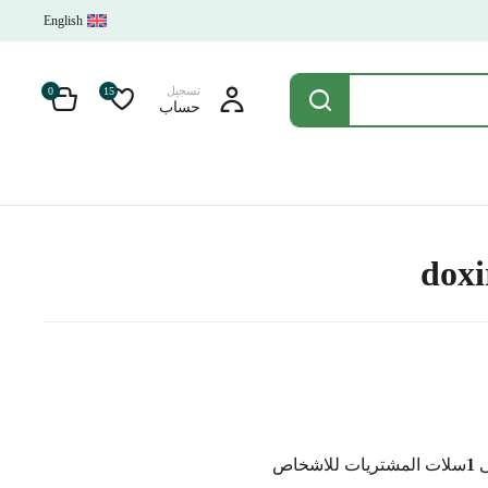
English
تسجيل
0
15
حساب
doxi
ى
1
سلات المشتريات للاشخاص