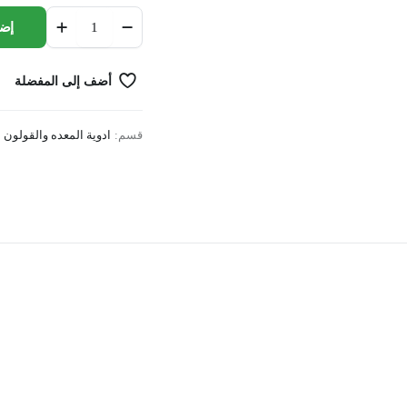
doxirazol
إضا
60
mg
quantity
أضف إلى المفضلة
قسم:
ادوية المعده والقولون