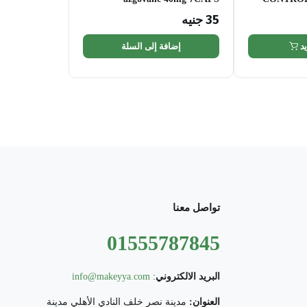
35
جنيه
د
إضافة إلى السلة
تواصل معنا
01555787845
البريد الالكتروني
:
info@makeyya.com
العنوان:
مدينة نصر خلف النادي الأهلي مدينة