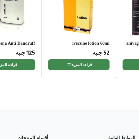
gena Anti Dandruff
iverzine lotion 60ml
aniva
Shampoo 220ml
52
جنيه
125
جنيه
قراءة المزيد
قراءة المزي
الروابط الهامة
أقسام المنتجات