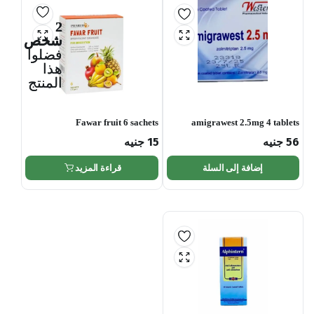
2
شخص
فضلوا
هذا
المنتج
Fawar fruit 6 sachets
amigrawest 2.5mg 4 tablets
56
جنيه
15
جنيه
إضافة إلى السلة
قراءة المزيد