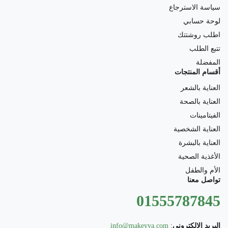
سياسة الاسترجاع
لوحة حسابي
اطلب روشتتك
تتبع الطلب
المفضلة
أقسام المنتجات
العناية بالشعر
العناية بالصحة
الفيتامينات
العناية الشخصية
العناية بالبشرة
الأغذية الصحية
الأم والطفل
تواصل معنا
01555787845
البريد الالكتروني
:
info@makeyya.com