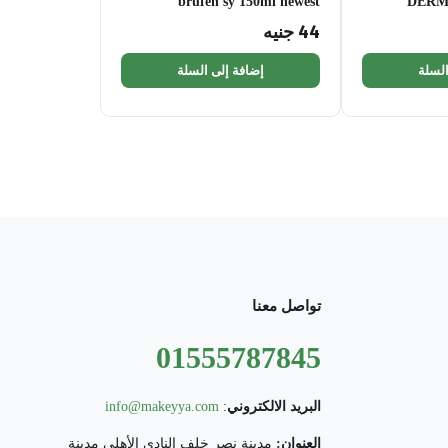
brufen sy 150ml newest
DERM
44
جنيه
السلة
إضافة إلى السلة
تواصل معنا
01555787845
البريد الالكتروني
:
info@makeyya.com
العنوان:
مدينة نصر خلف النادي الأهلي مدينة