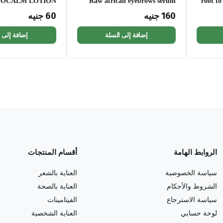
OCALM LOTION
Raw african eyebrows serum
root to
160
جنيه
60
جنيه
إضافة إلى السلة
إضافة إلى 
الروابط الهامة
أقسام المنتجات
سياسة الخصوصية
العناية بالشعر
الشروط والأحكام
العناية بالصحة
سياسة الاسترجاع
الفيتامينات
لوحة حسابي
العناية الشخصية