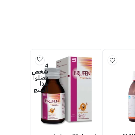
4
شخص
فضلوا
هذا
المنتج