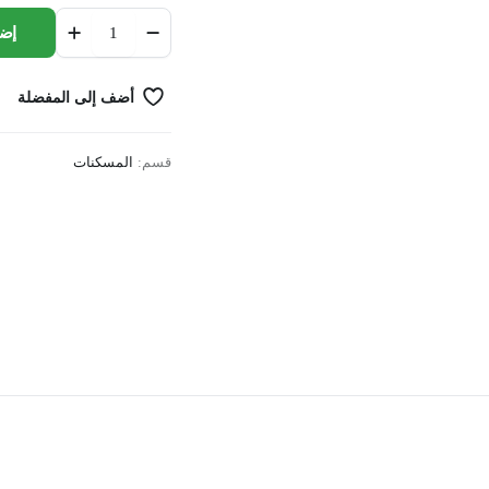
BLESS
إضا
HAIR
GEL
YELLOW
أضف إلى المفضلة
250
ML
quantity
قسم:
المسكنات