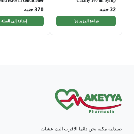
 end leave in conditioner
Catafly 140 ml Syrup
32
جنيه
370
جنيه
قراءة المزيد
إضافة إلى السلة
صيدلية مكية نحن دائما الاقرب اليك عشان