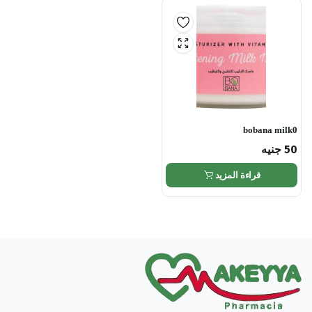
bobana milk0
50
جنيه
قراءة المزيد