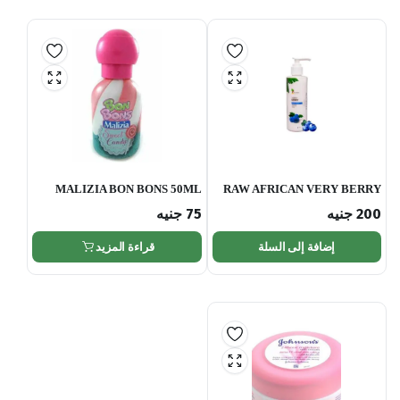
MALIZIA BON BONS 50ML
RAW AFRICAN VERY BERRY
happiness for children
LOTION 200GM
200
جنيه
75
جنيه
إضافة إلى السلة
قراءة المزيد