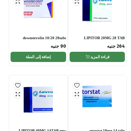
downsterolin 10/20 28tabs
LIPITOR 20MG 28 TAB
264
جنيه
90
جنيه
قراءة المزيد
إضافة إلى السلة
LIPITOR 40MG 14TAB new
atorstat 10mg 14 tabs