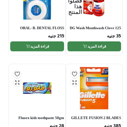
فضلوا
هذا
المنتج
ORAL- B. DENTAL FLOSS
DG Wash Mouthwash Clove 125
WAXED 50M
ml
35
جنيه
215
جنيه
قراءة المزيد
قراءة المزيد
Fluoro kids toothpaste 50gm
GILLETE FUSION 2 BLADES
385
جنيه
28
جنيه