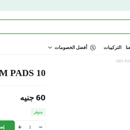
نا
التركيبات
أفضل الخصومات
DRY PO
M PADS 10
60
جنيه
متوفر
DRY
إضا
POST