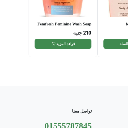
Femfresh Feminine Wash Soap
f
Free 150 ML
210
جنيه
السلة
قراءة المزيد
تواصل معنا
01555787845