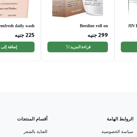
emfresh daily wash
Beesline roll on
JIN
299
جنيه
225
جنيه
قراءة المزيد
إضافة إلى 
الروابط الهامة
أقسام المنتجات
سياسة الخصوصية
العناية بالشعر