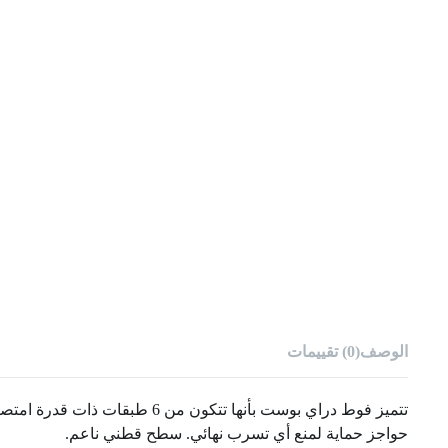
الوصف
(0) تقييمات
تتميز فوط دراي بوست بأنها تتكون من 6 طبقات ذات قدرة امتصاص تزيد عن 120 مل، أي ما يعادل قدرة امتصاص 4 فوط صحية شهرية لحمايتك من التدفق الغزير.
حواجز حماية لمنع أي تسرب نهائي. سطح قطني ناعم.