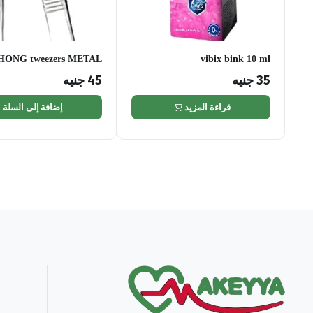
 HONG tweezers METAL
vibix bink 10 ml
35
جنيه
45
جنيه
قراءة المزيد
إضافة إلى السلة