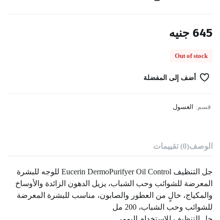
645
جنيه
Out of stock
أضف إلى المفضلة
قسم:
الغسول
الوصف
(0) تقييمات
جل التنظيف Eucerin DermoPurifyer Oil Control للوجه للبشرة
المعرضة للشوائب وحب الشباب، يزيل الدهون الزائدة والأوساخ
والمكياج، خالٍ من العطور والصابون، مناسب للبشرة المعرضة
للشوائب وحب الشباب، 200 مل
جل التنظيف للاستخدام اليومي