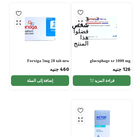
3
شخص
فضلوا
هذا
المنتج
Forxiga 5mg 28 tab new
glucophage xr 1000 mg
126
جنيه
460
جنيه
قراءة المزيد
إضافة إلى السلة