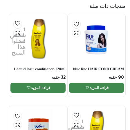
منتجات ذات صلة
1
شخص
فضلوا
هذا
المنتج
Lactuel hair conditioner-120ml
blue line HAIR COND CREAM
1000 ML
90
جنيه
32
جنيه
قراءة المزيد
قراءة المزيد
1
شخص