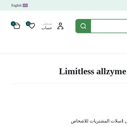
English
تسجيل
0
15
حساب
Limitless allzym
ى
1
سلات المشتريات للاشخاص