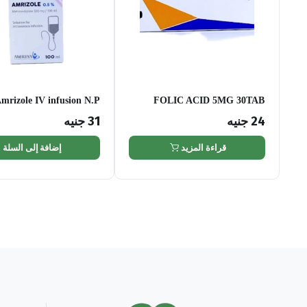
mrizole IV infusion N.P
FOLIC ACID 5MG 30TAB
24
جنيه
31
جنيه
قراءة المزيد
إضافة إلى السلة