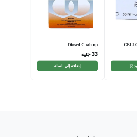
Diosed C tab np
CELLC
33
جنيه
د
إضافة إلى السلة