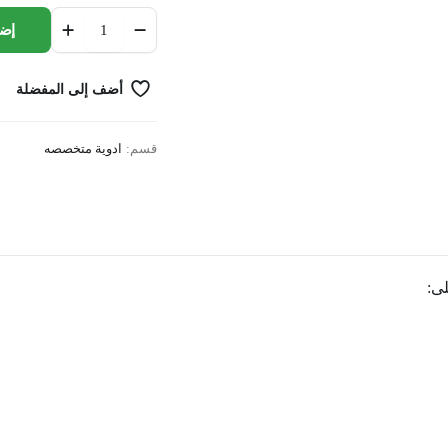
Limitless
إضا
allzyme
max
20
أضف إلى المفضلة
tab
quantity
قسم:
ادوية متخصصه