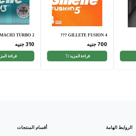
 MACH3 TURBO 2
GILLETE FUSION 4 ???
???
700
جنيه
310
جنيه
قراءة المزيد
قراءة المزي
الروابط الهامة
أقسام المنتجات