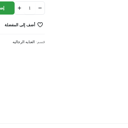
LORD
إضا
SHAVING
CREAM
MENTHOL
أضف إلى المفضلة
65GM
quantity
قسم:
العنايه الرجاليه