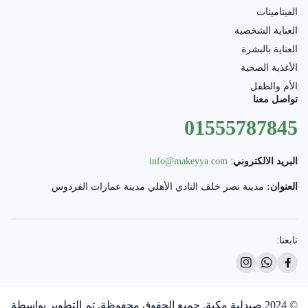
الفيتامينات
العناية الشخصية
العناية بالبشرة
الأغذية الصحية
الأم والطفل
تواصل معنا
01555787845
البريد الالكتروني
:
info@makeyya.com
العنوان:
مدينة نصر خلف النادي الأهلي مدينة عمارات الفردوس
تابعنا:
© 2024 صيدلية مكية. جميع الحقوق محفوظة. تم التطوير بواسطة