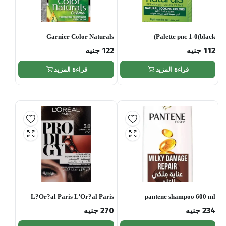
Garnier Color Naturals
Palette pnc 1-0(black)
Permanent Cr?me Hair Color –
112
جنيه
122
جنيه
3 Dark Brown
قراءة المزيد
قراءة المزيد
L?Or?al Paris L’Or?al Paris
pantene shampoo 600 ml
Prodigy 5 CHESTNUT
234
جنيه
270
جنيه