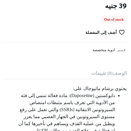
39
جنيه
Out of stock
أضف إلى المفضلة
قسم:
ادوية متخصصه
الوصف
(0) تقييمات
يحتوي برشام ماتيوجاك على:
دابوكستين (Dapoxetine): مادة فعالة تنتمي إلى فئة
من الأدوية التي تعرف باسم مثبطات امتصاص
السيروتونين الانتقائية (SSRIs) والتي تعمل على رفع
مستوى السيروتونين في الجهاز العصبي مما يعزز
ويطيل من عملية القذف ويساهم في تأخيرها كما أن
له فعالية في علاج العديد من حالات الاكتئاب.