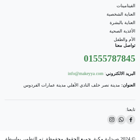
الفيتامينات
العناية الشخصية
العناية بالبشرة
الأغذية الصحية
الأم والطفل
تواصل معنا
01555787845
البريد الالكتروني
:
info@makeyya.com
العنوان:
مدينة نصر خلف النادي الأهلي مدينة عمارات الفردوس
تابعنا:
© 2024 صيدلية مكية. جميع الحقوق محفوظة. تم التطوير بواسطة