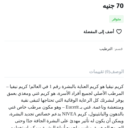
70
جنيه
متوفر
أضف إلى المفضلة
قسم:
الترطيب
الوصف
(0) تقييمات
كريم نيڤيا هو كريم العناية بالبشرة رقم 1 في العالم! كريم نيفيا –
المرطب الأصلي لجميع أفراد الأسرة، هو كريم غني ومغذي بعمق
يوفر لبشرتك كل الرعاية الوقائية التي تحتاجها لتبقى نقية
ومنتعشة وناعمة. غني بـ Eucerit – وهو مكون مرطب خاص غني
بالدهون والبانثينول، كريم NIVEA يدعم خصائص تجديد البشرة،
ويمكن أن يكون له تأثير مهدئ على البشرة الجافة جدًا وحتى
الجروح الصغيرة. مناسب لجميع أنواع البشرة ويمكن استخدامه