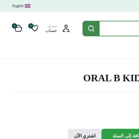
English
تسجيل
0
15
حساب
ORAL B KI
فة إلى السلة
اشتري الآن