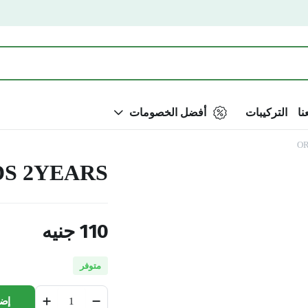
نا
التركيبات
أفضل الخصومات
OR
DS 2YEARS
110
جنيه
متوفر
ORAL
إضا
B