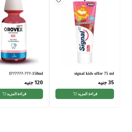
I??????-???-150ml
signal kids offer 75 ml
35
جنيه
120
جنيه
قراءة المزيد
قراءة المزيد