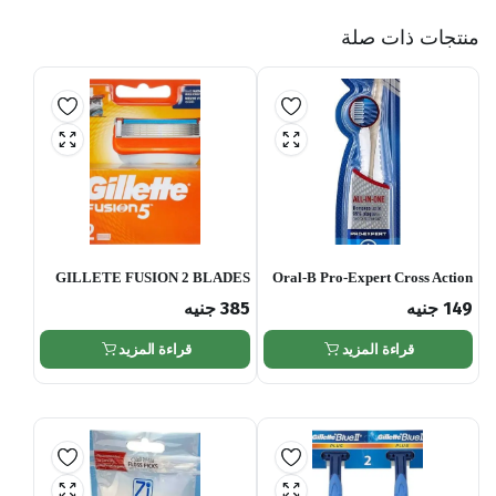
منتجات ذات صلة
GILLETE FUSION 2 BLADES
Oral-B Pro-Expert Cross Action
All In One Toothbrush – 40
149
جنيه
385
جنيه
Medium
قراءة المزيد
قراءة المزيد