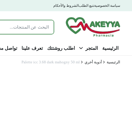
سياسة الخصوصية
تتبع الطلب
الشروط والأحكام
الرئيسية
المتجر
اطلب روشتتك
تعرف علينا
تواصل مع
الرئيسية
أدوية أخري
Palette icc 3.68 dark mahogny 50 ml