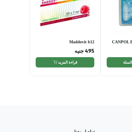
Maddovit b12
CANPOL B
495
جنيه
السلة
قراءة المزيد
تواصل معنا