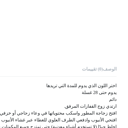
الوصف
(0) تقييمات
اختر اللون الذي يدوم للمدة التي تريدها
يدوم حتى 28 غسلة
دائم
ارتدي زوج القفازات المرفق.
افتح زجاجة المطور واسكب محتوياتها في وعاء زجاجي أو خزفي.
افتحي الأنبوب وادفعي الطرف العلوي للغطاء عبر غشاء الأنبوب 
اخلط جيدًا (لا تستخدم أشياء معدنية) حتى تمتزج جميع المكونات جي