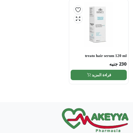
treato hair serum 120 ml
230
جنيه
قراءة المزيد