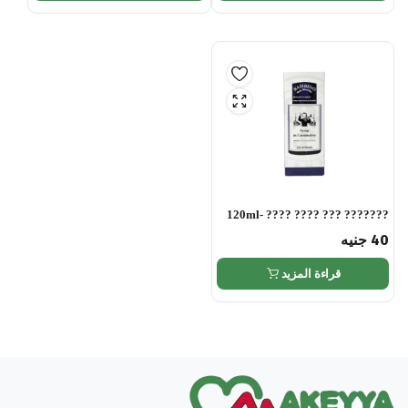
??????? ??? ???? ???? -120ml
40
جنيه
قراءة المزيد