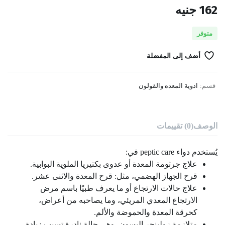
162
جنيه
متوفر
أضف إلى المفضلة
قسم:
ادوية المعده والقولون
الوصف
(0) تقييمات
يُستخدم دواء peptic care في:
علاج جرثومة المعدة أو عدوى بكتيريا الملوية البوابية.
قرح الجهاز الهضمي، مثل: قرح المعدة والاثنى عشر.
علاج حالات الارتجاع أو ما يعرف طبيًا باسم مرض
الارتجاع المعدي المريئي، وما يصاحبه من أعراض،
كحرقة المعدة والحموضة والألم.
متلازمة زولينجر إليسون، وهي حالة نادرة تسبب زيادة