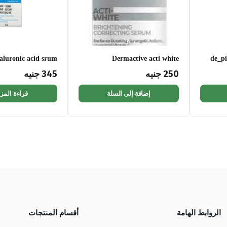
aluronic acid srum
Dermactive acti white
de_pi
50ml
brightening serum 30ml
250
جنيه
345
جنيه
إضافة إلى السلة
قراءة المزي
الروابط الهامة
أقسام المنتجات