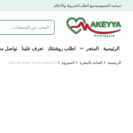
سياسة الخصوصية
تتبع الطلب
الشروط والأحكام
الرئيسية
المتجر
اطلب روشتتك
تعرف علينا
تواصل مع
الرئيسية
العناية بالبشرة
السيروم
laroche posay hyalu serum b5