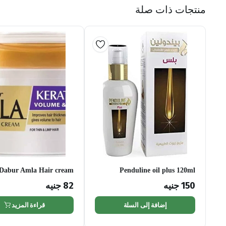
منتجات ذات صلة
Dabur Amla Hair cream
Penduline oil plus 120ml
Keratin 125ml
150
جنيه
82
جنيه
إضافة إلى السلة
قراءة المزيد