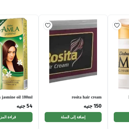
 jasmine oil 180ml
rosita hair cream
150
جنيه
54
جنيه
إضافة إلى السلة
قراءة المزي