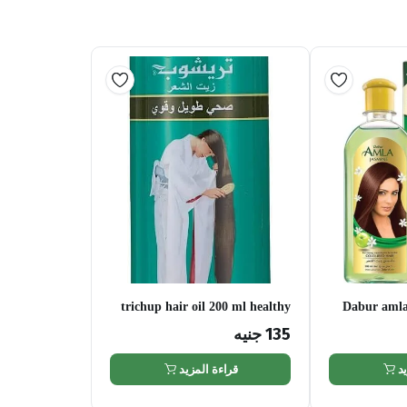
trichup hair oil 200 ml healthy
Dabur amla
long and strong
135
جنيه
د
قراءة المزيد