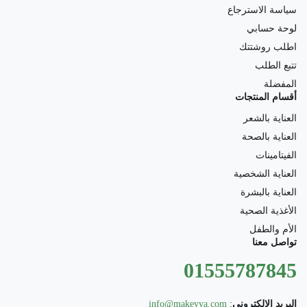
سياسة الاسترجاع
لوحة حسابي
اطلب روشتتك
تتبع الطلب
المفضلة
أقسام المنتجات
العناية بالشعر
العناية بالصحة
الفيتامينات
العناية الشخصية
العناية بالبشرة
الأغذية الصحية
الأم والطفل
تواصل معنا
01555787845
البريد الالكتروني
:
info@makeyya.com