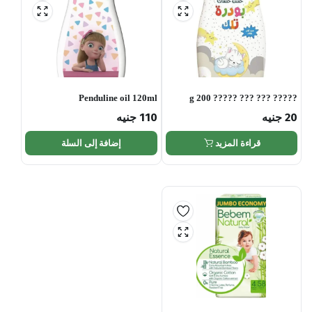
Penduline oil 120ml
????? ??? ??? ????? 200 g
20
جنيه
110
جنيه
قراءة المزيد
إضافة إلى السلة