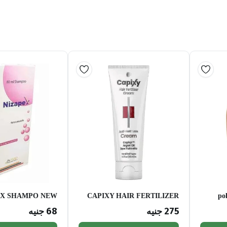
EX SHAMPO NEW
CAPIXY HAIR FERTILIZER
po
CREAM
275
جنيه
68
جنيه