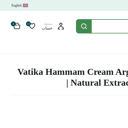
English
تسجيل
0
15
حساب
Vatika Hammam Cream Arg
Natural Extract