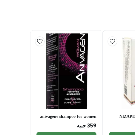
anivagene shampoo for women
NIZAP
359
جنيه