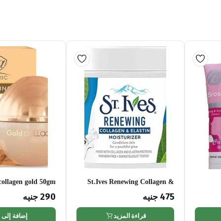
 collagen gold 50gm
St.Ives Renewing Collagen &
Elastin Moisturizer, 283 gm
475
جنيه
290
جنيه
قراءة المزيد
إضافة إلى 