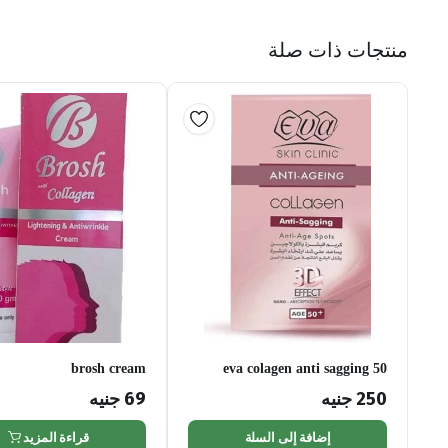
منتجات ذات صلة
brosh cream
eva colagen anti sagging 50
250
جنيه
69
جنيه
إضافة إلى السلة
قراءة المزيد