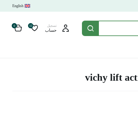
English
تسجيل
0
15
حساب
vichy lift ac