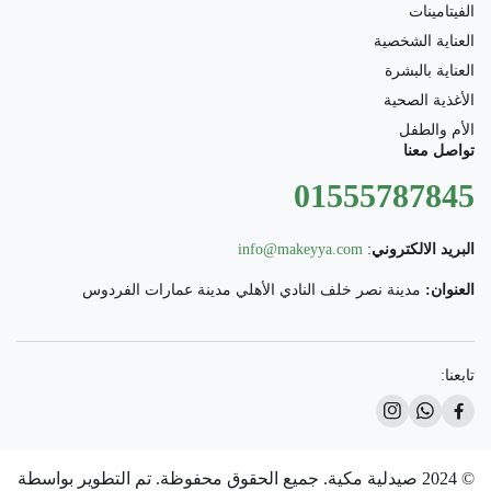
الفيتامينات
العناية الشخصية
العناية بالبشرة
الأغذية الصحية
الأم والطفل
تواصل معنا
01555787845
البريد الالكتروني
:
info@makeyya.com
العنوان:
مدينة نصر خلف النادي الأهلي مدينة عمارات الفردوس
تابعنا:
© 2024 صيدلية مكية. جميع الحقوق محفوظة. تم التطوير بواسطة