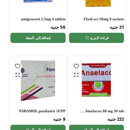
amigrawest 2.5mg 4 tablets
Flash act 50mg 9 sachets
21
جنيه
56
جنيه
قراءة المزيد
إضافة إلى السلة
PARAMOL paediatric SUPP
Anselacox 60 mg 30 tab …
222
جنيه
9
جنيه
إضافة إلى السلة
إضافة إلى السلة