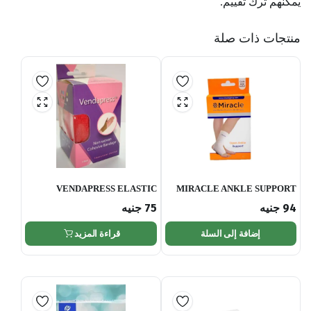
يمكنهم ترك تقييم.
منتجات ذات صلة
VENDAPRESS ELASTIC
MIRACLE ANKLE SUPPORT
COHESIVE BAND. 7.5CMX4.5M
(open/close )
94
جنيه
75
جنيه
إضافة إلى السلة
قراءة المزيد