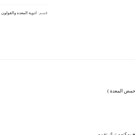
قسم:
ادوية المعده والقولون
حمض المعدة )
ج يمكنهم ترك تقييم.