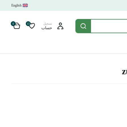
English
تسجيل
0
15
حساب
z