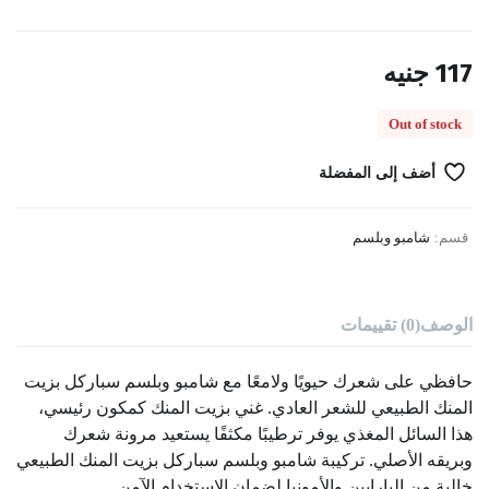
117
جنيه
Out of stock
أضف إلى المفضلة
قسم:
شامبو وبلسم
الوصف
(0) تقييمات
حافظي على شعرك حيويًا ولامعًا مع شامبو وبلسم سباركل بزيت
المنك الطبيعي للشعر العادي. غني بزيت المنك كمكون رئيسي،
هذا السائل المغذي يوفر ترطيبًا مكثفًا يستعيد مرونة شعرك
وبريقه الأصلي. تركيبة شامبو وبلسم سباركل بزيت المنك الطبيعي
خالية من البارابين والأمونيا لضمان الاستخدام الآمن.